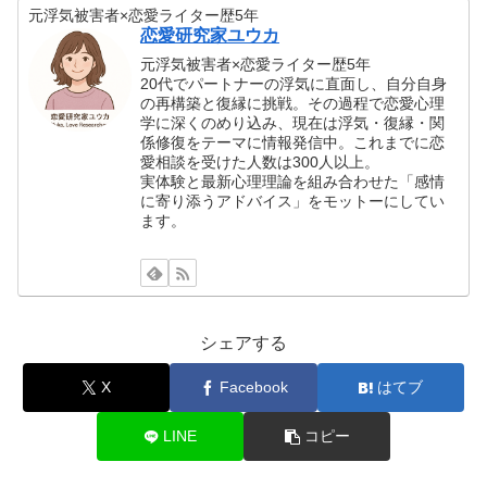
元浮気被害者×恋愛ライター歴5年
恋愛研究家ユウカ
元浮気被害者×恋愛ライター歴5年
20代でパートナーの浮気に直面し、自分自身
の再構築と復縁に挑戦。その過程で恋愛心理
学に深くのめり込み、現在は浮気・復縁・関
係修復をテーマに情報発信中。これまでに恋
愛相談を受けた人数は300人以上。
実体験と最新心理理論を組み合わせた「感情
に寄り添うアドバイス」をモットーにしてい
ます。
シェアする
X
Facebook
はてブ
LINE
コピー