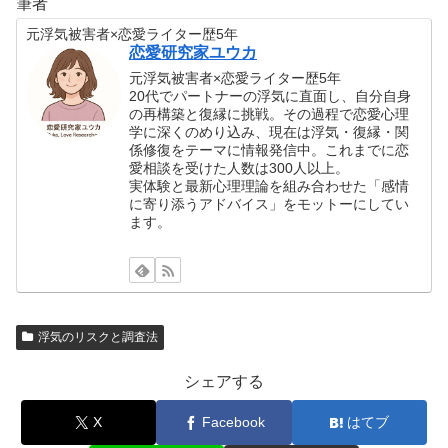
筆者
元浮気被害者×恋愛ライター歴5年
恋愛研究家ユウカ
元浮気被害者×恋愛ライター歴5年
20代でパートナーの浮気に直面し、自分自身
の再構築と復縁に挑戦。その過程で恋愛心理
学に深くのめり込み、現在は浮気・復縁・関
係修復をテーマに情報発信中。これまでに恋
愛相談を受けた人数は300人以上。
実体験と最新心理理論を組み合わせた「感情
に寄り添うアドバイス」をモットーにしてい
ます。
浮気のリスクと調査法
シェアする
X
Facebook
はてブ