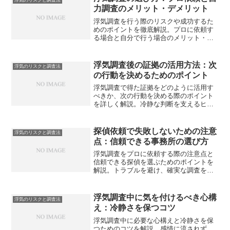
力調査のメリット・デメリット
浮気調査を行う際のリスクや成功するた
めのポイントを徹底解説。プロに依頼す
る場合と自分で行う場合のメリット・デ
メリットを比較して最適な選択肢を見つ
けましょう。 **カテゴリ:** 浮気のリスク
と調査法
浮気調査後の証拠の活用方法：次
浮気のリスクと調査法
の行動を決めるためのポイント
浮気調査で得た証拠をどのように活用す
べきか、次の行動を決める際のポイント
を詳しく解説。冷静な判断を支えるヒン
トをご紹介します。
探偵依頼で失敗しないための注意
浮気のリスクと調査法
点：信頼できる事務所の選び方
浮気調査をプロに依頼する際の注意点と
信頼できる探偵を選ぶためのポイントを
解説。トラブルを避け、確実な調査を実
現するための情報を提供します。
浮気調査中に気を付けるべき心構
浮気のリスクと調査法
え：冷静さを保つコツ
浮気調査中に必要な心構えと冷静さを保
つためのコツを解説。感情に流されず、