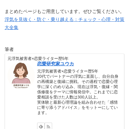
まとめたページもご用意しています。ぜひご覧ください。
浮気を見抜く・防ぐ・乗り越える：チェック・心理・対策
大全集
筆者
元浮気被害者×恋愛ライター歴5年
恋愛研究家ユウカ
元浮気被害者×恋愛ライター歴5年
20代でパートナーの浮気に直面し、自分自身
の再構築と復縁に挑戦。その過程で恋愛心理
学に深くのめり込み、現在は浮気・復縁・関
係修復をテーマに情報発信中。これまでに恋
愛相談を受けた人数は300人以上。
実体験と最新心理理論を組み合わせた「感情
に寄り添うアドバイス」をモットーにしてい
ます。